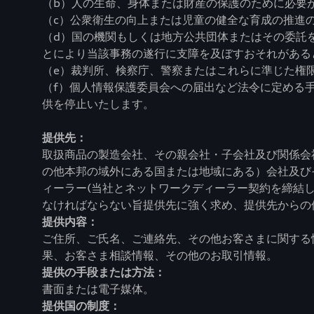
（b）人の生命、身体または財産の保護のために必要
（c）公衆衛生の向上または児童の健全な育成の推進
（d）国の機関もしくは地方公共団体またはその委託
とにより当該事務の遂行に支障を及ぼすおそれがある
（e）裁判所、検察庁、警察またはこれらに準じた権
（f）個人情報保護委員会への届出など法令に定める
供を停止いたします。
提供先：
取扱商品の製造会社、その親会社・子会社及び関係会
の他本邦の域外にある国または地域にある）会社及び
ィーラー(当社とネットワークディーラー契約を締結
なければならない旨提供先に強く求め、提供先からの
提供内容：
ご住所、ご氏名、ご連絡先、その他お客さまに関する
果、お客さま相談情報、その他のお取引情報。
提供の手段または方法：
書面または電子媒体。
提供国の制度：