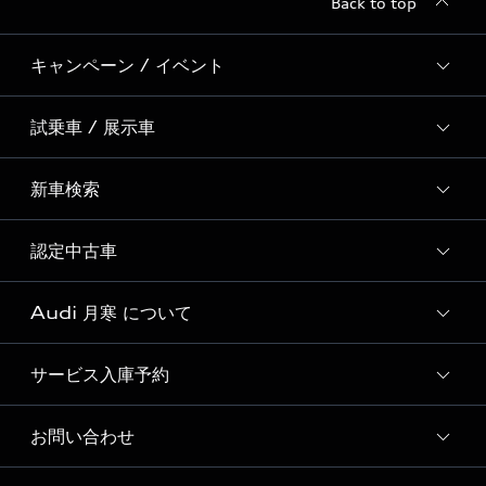
Back to top
キャンペーン / イベント
試乗車 / 展示車
全国統一イベント
ディーラー独自イベント
新車検索
試乗予約
試乗車一覧
認定中古車
新車検索
Audi 月寒 について
Audi認定中古車検索
サービス入庫予約
Audi 月寒 店舗情報
Audi 月寒 認定中古車コーナー
お問い合わせ
Audi 月寒 サービス入庫予約
Audi 月寒 運営会社概要